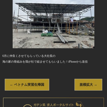
6月に仲良くさせてもらっている大社長の
海の家の骨組みを我が社で組ませてもらいました！iPhoneから送信
←
ベトナム実習生帰国
規模拡大
→