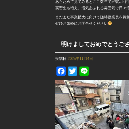
あらためて見てみるとここ数年で2倍以上仲
実習生も増え、活気あふれる雰囲気で日々
まだまだ事業拡大に向けて随時従業員を募
ぜひお気軽にお問合せください
明けましておめでとうご
投稿日
2025年1月14日
Facebook
Twitter
Line