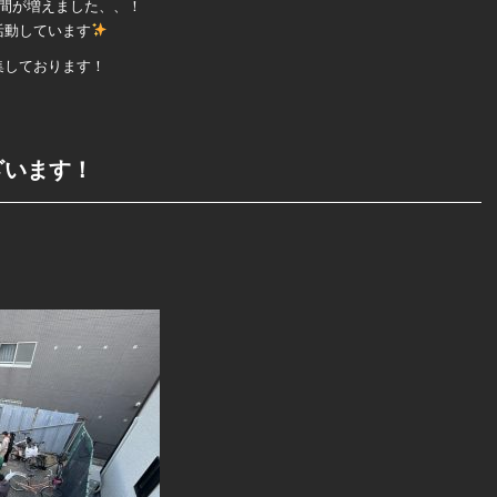
間が増えました、、！
活動しています
集しております！
ざいます！